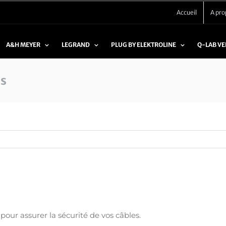
Accueil
A pro
A&H MEYER
LEGRAND
PLUG BY ELEKTROLINE
Q-LAB V
es
pour assurer la sécurité de vos câbles.