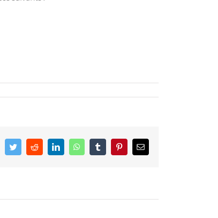
acebook
Twitter
Reddit
LinkedIn
WhatsApp
Tumblr
Pinterest
Email