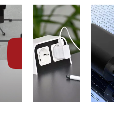
nouveau produit
E
égant de notre
L’USB-C en quelques
p
lle de prises de
mots
urant de table