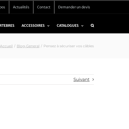
pos
Actualités
Contact
Demander un devis
ERTEBRES
ACCESSOIRES
CATALOGUES
Accueil
/
Blog-General
/
Pensez à sécuriser vos câbles
Suivant