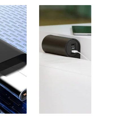
lektroline vous
résente Netbox
JOIN