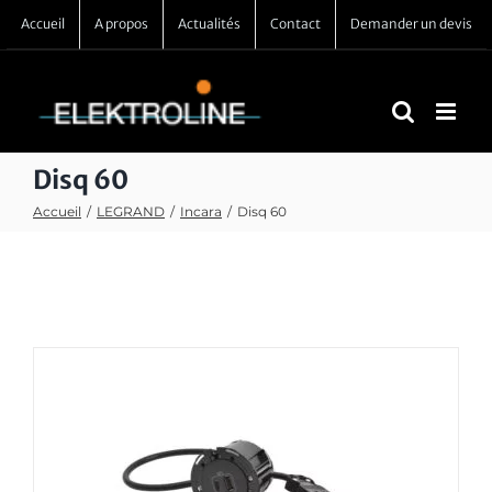
Passer
Accueil
A propos
Actualités
Contact
Demander un devis
au
contenu
Disq 60
Accueil
/
LEGRAND
/
Incara
/
Disq 60