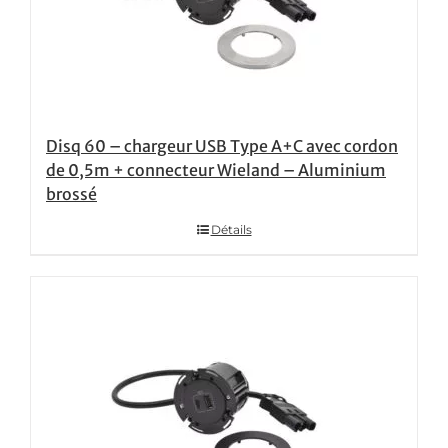
Disq 60 – chargeur USB Type A+C avec cordon
de 0,5m + connecteur Wieland – Aluminium
brossé
Détails