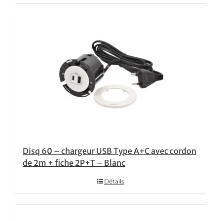
Disq 60 – chargeur USB Type A+C avec cordon
de 2m + fiche 2P+T – Blanc
Détails