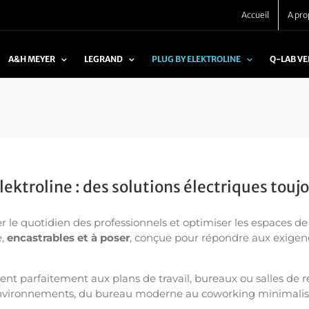
Accueil
A pro
A&H MEYER
LEGRAND
PLUG BY ELEKTROLINE
Q-LAB V
ktroline : des solutions électriques toujo
er le quotidien des professionnels et optimiser les espaces de
e,
encastrables et à poser
, conçue pour répondre aux exigenc
nt parfaitement aux plans de travail, bureaux ou salles de 
es environnements, du bureau moderne au coworking minimalis