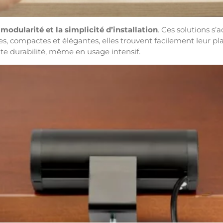
a
modularité et la simplicité d’installation
. Ces solutions s
es, compactes et élégantes, elles trouvent facilement leur p
nte durabilité, même en usage intensif.