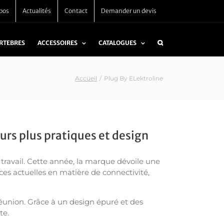
pos
Actualités
Contact
Demander un devis
ERTEBRES
ACCESSOIRES
CATALOGUES
Accueil
/
Plug By ELektroline
urs plus pratiques et design
 travail. Cette année, la marque dévoile une
es actuelles en matière de connectivité,
réunion. Grâce à un design épuré et des
te.