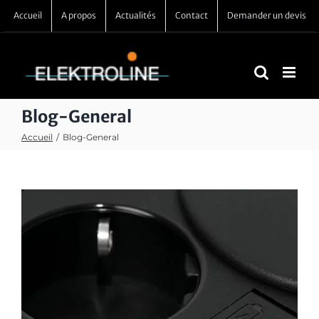
Passer
Accueil
A propos
Actualités
Contact
Demander un devis
au
contenu
Blog-General
Accueil
/
Blog-General