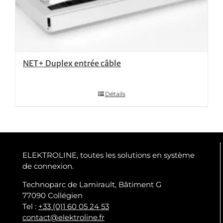
NET+ Duplex entrée câble
Détails
ELEKTROLINE, toutes les solutions en système
de connexion.
Technoparc de Lamirault, Bâtiment G
77090 Collégien
Tel :
+33 (0)1 60 05 24 53
contact@elektroline.fr