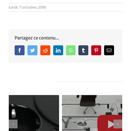
lundi, 7 octobre, 2019
Partagez ce contenu...
Facebook
Twitter
Reddit
LinkedIn
WhatsApp
Tumblr
Pinterest
Email
Articles similaires
Le nouveau produit
Une électrification sûre
élégant de notre famille
pour les postes de