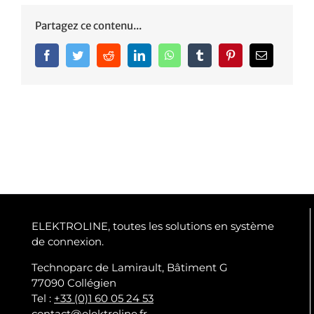
Partagez ce contenu...
Facebook
Twitter
Reddit
LinkedIn
WhatsApp
Tumblr
Pinterest
Email
ELEKTROLINE, toutes les solutions en système
de connexion.
Technoparc de Lamirault, Bâtiment G
77090 Collégien
Tel :
+33 (0)1 60 05 24 53
contact@elektroline.fr