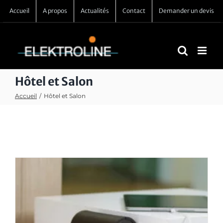
Passer
Accueil
A propos
Actualités
Contact
Demander un devis
au
contenu
Hôtel et Salon
Accueil
/
Hôtel et Salon