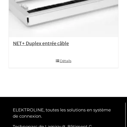
NET+ Duplex entrée câble
Détails
ELEKTROLINE, toutes les solutions en système
de connexion.
Technoparc de Lamirault, Bâtiment G