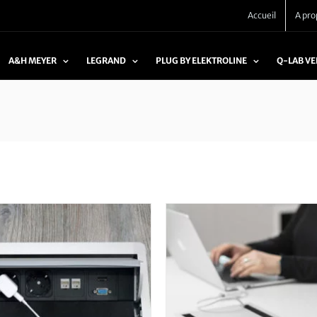
Accueil
A pro
A&H MEYER
LEGRAND
PLUG BY ELEKTROLINE
Q-LAB V