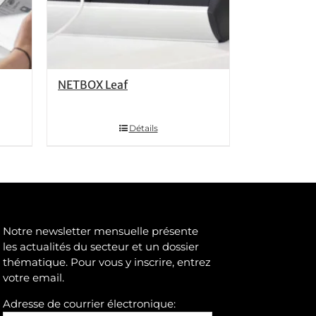
NETBOX Leaf
Détails
Notre newsletter mensuelle présente
les actualités du secteur et un dossier
thématique. Pour vous y inscrire, entrez
votre email.
Adresse de courrier électronique: