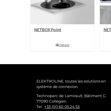
NETBOX Point
NET
Détails
ELEKTROLINE, toutes les solutions en
système de connexion.
Technoparc de Lamirault, Bâtiment G
77090 Collégien
Tel :
+33 (0)1 60 05 24 53