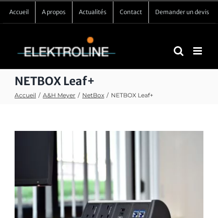
Passer
Accueil
A propos
Actualités
Contact
Demander un devis
au
contenu
NETBOX Leaf+
Accueil
/
A&H Meyer
/
NetBox
/
NETBOX Leaf+