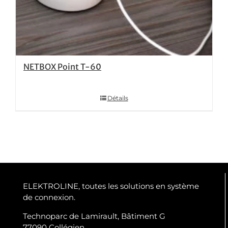
NETBOX Point T-60
Détails
ELEKTROLINE, toutes les solutions en système
de connexion.
Technoparc de Lamirault, Bâtiment G
77090 Collégien