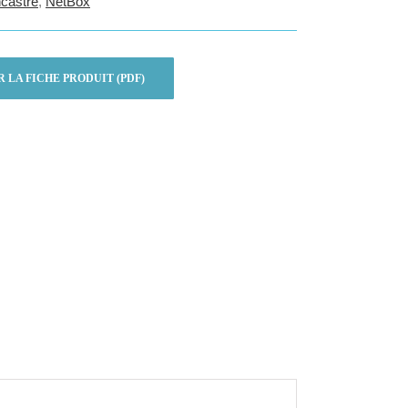
ncastré
,
NetBox
LA FICHE PRODUIT (PDF)