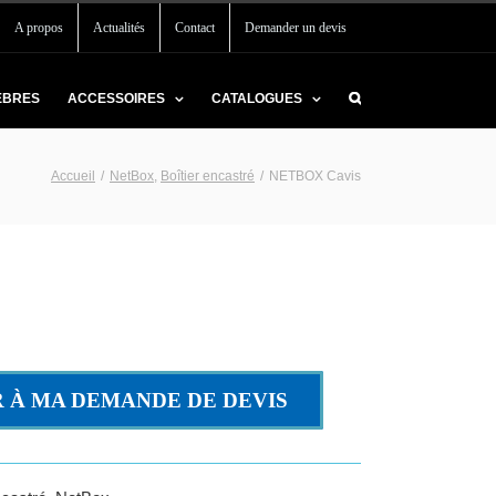
A propos
Actualités
Contact
Demander un devis
EBRES
ACCESSOIRES
CATALOGUES
Accueil
/
NetBox
,
Boîtier encastré
/
NETBOX Cavis
 À MA DEMANDE DE DEVIS