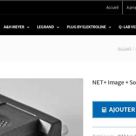
Accueil
A pro
A&H MEYER
LEGRAND
PLUG BY ELEKTROLINE
Q-LAB V
Accueil
/
NET+ Image + S
AJOUTER