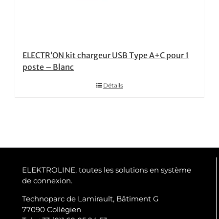
ELECTR’ON kit chargeur USB Type A+C pour 1
poste – Blanc
Détails
ELEKTROLINE, toutes les solutions en système
de connexion.
Technoparc de Lamirault, Bâtiment G
77090 Collégien