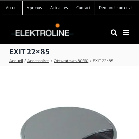
Passer
Accueil
A propos
Actualités
Contact
Demander un devis
au
contenu
EXIT 22×85
Accueil
/
Accessoires
/
Obturateurs 80/60
/
EXIT 22×85