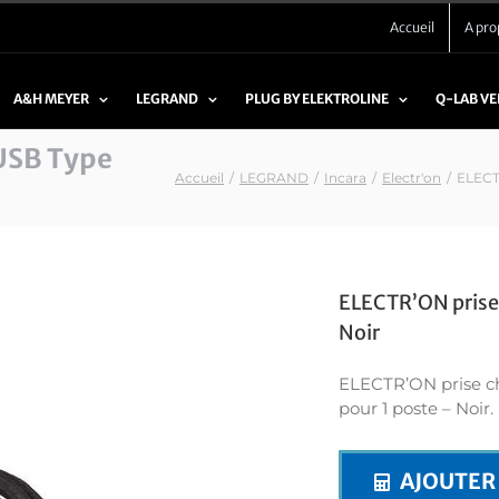
Accueil
A pro
A&H MEYER
LEGRAND
PLUG BY ELEKTROLINE
Q-LAB V
USB Type
Accueil
/
LEGRAND
/
Incara
/
Electr'on
/
ELECT
ELECTR’ON prise 
Noir
ELECTR’ON prise c
pour 1 poste – Noir.
AJOUTER