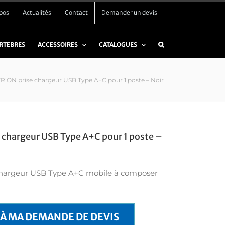
pos
Actualités
Contact
Demander un devis
ERTEBRES
ACCESSOIRES
CATALOGUES
R’ON prise chargeur USB Type A+C pour 1 poste – Noir
chargeur USB Type A+C pour 1 poste –
hargeur USB Type A+C mobile à composer
 À MA DEMANDE DE DEVIS